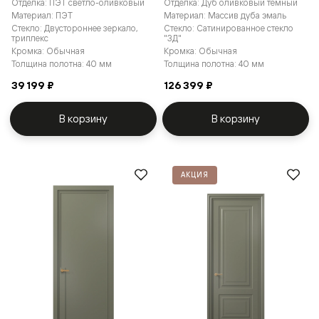
Отделка: ПЭТ светло-оливковый
Отделка: Дуб оливковый тёмный
Материал: ПЭТ
Материал: Массив дуба эмаль
Стекло: Двустороннее зеркало,
Стекло: Сатинированное стекло
триплекс
"3Д"
Кромка: Обычная
Кромка: Обычная
Толщина полотна: 40 мм
Толщина полотна: 40 мм
39 199 ₽
126 399 ₽
В корзину
В корзину
АКЦИЯ