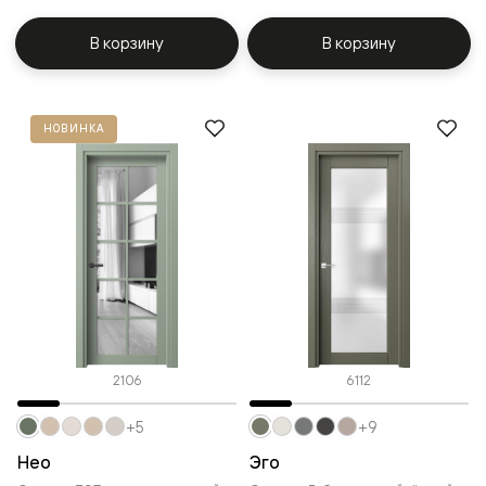
В корзину
В корзину
НОВИНКА
2106
6112
+5
+9
Нео
Эго