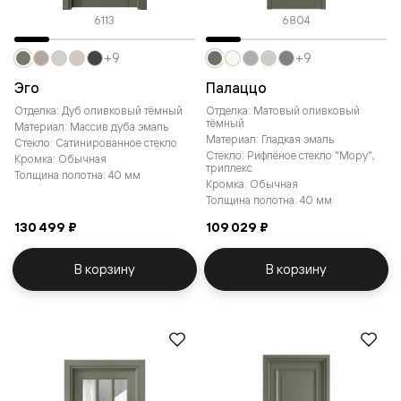
6113
6804
+9
+9
Эго
Палаццо
Отделка: Дуб оливковый тёмный
Отделка: Матовый оливковый
тёмный
Материал: Массив дуба эмаль
Материал: Гладкая эмаль
Стекло: Сатинированное стекло
Стекло: Рифлёное стекло "Мору",
Кромка: Обычная
триплекс
Толщина полотна: 40 мм
Кромка: Обычная
Толщина полотна: 40 мм
130 499 ₽
109 029 ₽
В корзину
В корзину