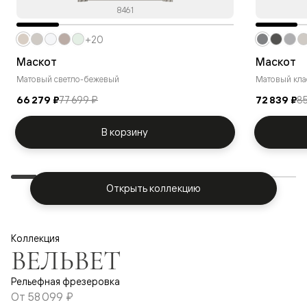
8461
+20
Маскот
Маскот
Матовый светло-бежевый
Матовый кла
66 279 ₽
77 699 ₽
72 839 ₽
85
В корзину
Открыть коллекцию
Коллекция
ВЕЛЬВЕТ
Рельефная фрезеровка
От
58 099 ₽