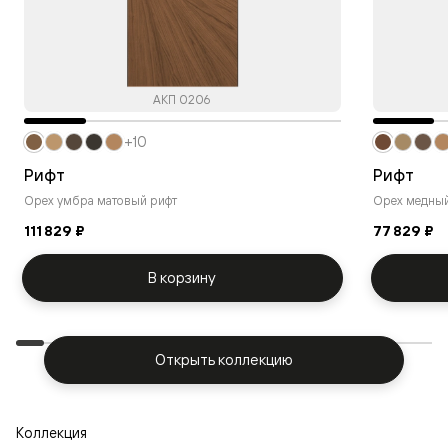
АКП 0206
+10
Рифт
Рифт
Орех умбра матовый рифт
Орех медный
111 829 ₽
77 829 ₽
В корзину
Открыть коллекцию
Коллекция