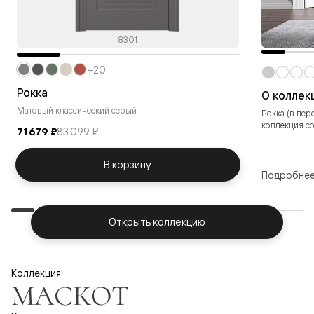
8301
+20
Рокка
О коллек
Матовый классический серый
Рокка (в пер
коллекция с
71 679 ₽
83 099 ₽
В корзину
Подробне
Открыть коллекцию
Коллекция
МАСКОТ