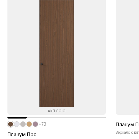
АКП 0010
Планум П
+73
Зеркало с дв
Планум Про