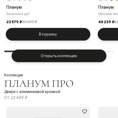
Планум
Планум
Ванильный дуб
Матовый тёп
23 579 ₽
30 699 ₽
48 239 ₽
61
В корзину
Открыть коллекцию
Коллекция
ПЛАНУМ ПРО
Двери с алюминиевой кромкой
От
22 439 ₽