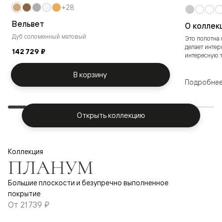
+28
Вельвет
О коллек
Дуб соломенный матовый
Это полотна 
делает инте
142 729 ₽
интересную те
В корзину
Подробне
Открыть коллекцию
Коллекция
ПЛАНУМ
Большие плоскости и безупречно выполненное
покрытие
От
21 739 ₽